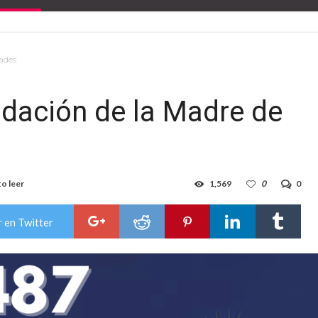
dades
ndación de la Madre de
to leer
1,569
0
0
 en Twitter