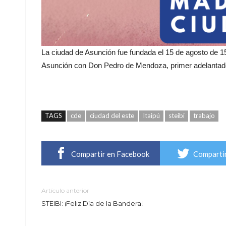
La ciudad de Asunción fue fundada el 15 de agosto de 1
Asunción con Don Pedro de Mendoza, primer adelantado 
TAGS
cde
ciudad del este
Itaipú
steibi
trabajo
Compartir en Facebook
Compartir
Artículo anterior
STEIBI: ¡Feliz Día de la Bandera!