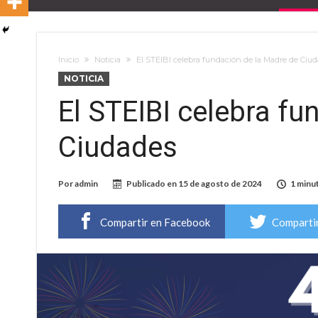
Inicio
Noticia
El STEIBI celebra fundación de la Madre de Ciu
NOTICIA
El STEIBI celebra fu
Ciudades
Por
admin
Publicado en
15 de agosto de 2024
1 minu
Compartir en Facebook
Compartir