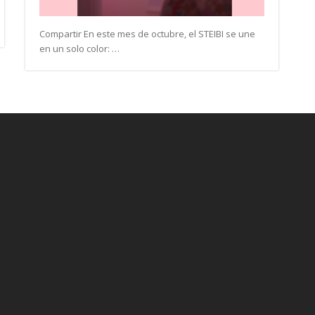
Compartir En este mes de octubre, el STEIBI se une
en un solo color: …