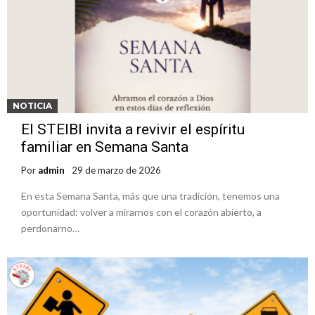
STEIBI te recuerda cuales son las 4 hormonas de la felicidad
STEIBI recuerda el “Día Mundial de Prevención de Cáncer de Cuello
Uterino”
STEIBI celebra el Dia Mundial de Conciencia sobre la Epilepsia
STEIBI celebra el Día Mundial del Agua
STEIBI VIVE LA PASIÓN DEL FÚTBOL
NOTICIA
El STEIBI invita a revivir el espíritu
Llega a STEIBI una innovadora propuesta en servicios
familiar en Semana Santa
gastronómicos “Joana Coffee”
Ministerio de Trabajo, ITAIPU y STEIBI impulsarán formación en
Por
admin
29 de marzo de 2026
carreras técnicas
NIÑOS APRENDIERON SOBRE ROBÓTICA EN EL STEIBI
En esta Semana Santa, más que una tradición, tenemos una
oportunidad: volver a mirarnos con el corazón abierto, a
perdonarno…