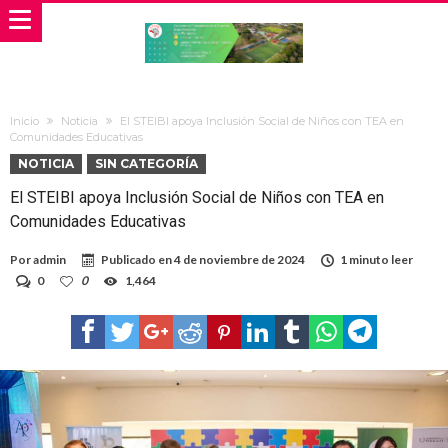
Inicio
Noticia
El STEIBI apoya Inclusión Social de Niños con TEA en
Comunidades Educativas
NOTICIA
SIN CATEGORÍA
El STEIBI apoya Inclusión Social de Niños con TEA en
Comunidades Educativas
Por
admin
Publicado en
4 de noviembre de 2024
1 minuto leer
0
0
1,464