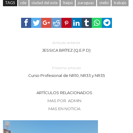
TAGS
cde
ciudad del este
Itaipú
paraguay
steibi
trabajo
Artículo anterior
JESSICA BRÍTEZ (Q.E.P.D)
Próximo artículo
Curso Profesional de NR10, NR33 y NR35
ARTÍCULOS RELACIONADOS
MAS POR ADMIN
MAS EN NOTICIA