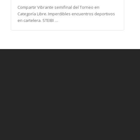
Compartir Vibrante semifinal del Torneo en
Categoría Libre. Imperdibles encuentros deportivos
en cartelera. STEIBI …