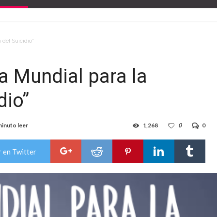
 del Suicidio”
a Mundial para la
dio”
minuto leer
1,268
0
0
 en Twitter