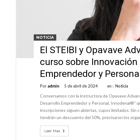
NOTICIA
El STEIBI y Opavave Adv
curso sobre Innovación 
Emprendedor y Persona
Por
admin
5 de abril de 2024
en :
Noticia
Conversamos con la instructora de Opavave Advance,
Desarrollo Emprendedor y Personal, Innodenal®” qu
inscripciones siguen abiertas, cupos limitados. Sin
tendrán un descuento del 50%, precisaron los organ
Leer Mas