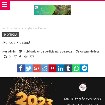
Inicio
Noticia
¡Felices Fiestas!
NOTICIA
¡Felices Fiestas!
Por
admin
Publicado en
21 de diciembre de 2022
0 segundo leer
0
0
777