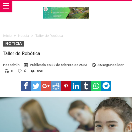
Inicio
Noticia
Taller de Robótica
NOTICIA
Taller de Robótica
Por
admin
Publicado en
22 de febrero de 2023
36 segundo leer
0
0
850