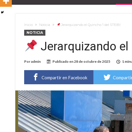
Inicio
Noticia
Jerarquizando el Quincho 1 del STEIBI
NOTICIA
Jerarquizando el 
Por
admin
Publicado en
28 de octubre de 2025
1 minu
Compartir en Facebook
Compartir