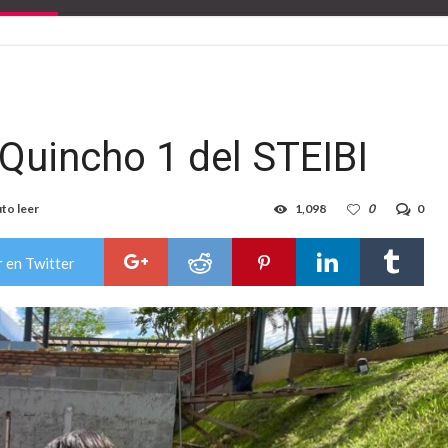
Quincho 1 del STEIBI
to leer
1,098
0
0
 en Twitter