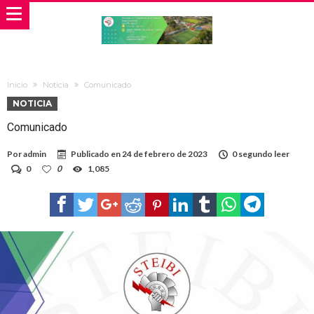
Inicio
Noticia
Comunicado
NOTICIA
Comunicado
Por
admin
Publicado en
24 de febrero de 2023
0 segundo leer
0
0
1,085